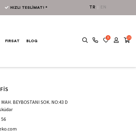
TR
EN
HIZLI TESLİMAT! *
35
131
FIRSAT
BLOG
FİS
MAH. BEYBOSTANI SOK. NO:43 D
sküdar
 56
eko.com