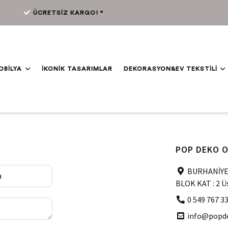
ÜCRETSİZ KARGO! *
OBİLYA
İKONİK TASARIMLAR
DEKORASYON&EV TEKSTİLİ
POP DEKO O
BURHANİYE 
BLOK KAT : 2 Ü
0 549 767 33
info@popd