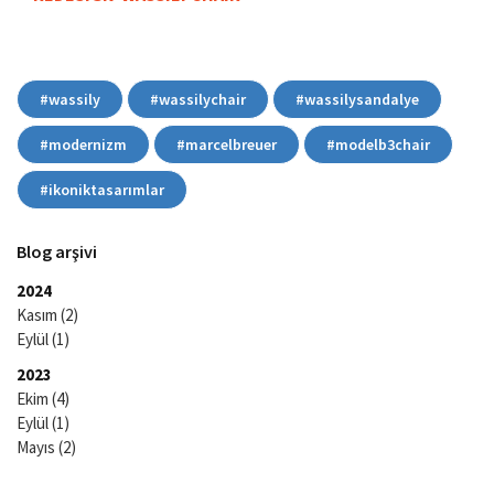
#wassily
#wassilychair
#wassilysandalye
#modernizm
#marcelbreuer
#modelb3chair
#ikoniktasarımlar
Blog arşivi
2024
Kasım
(2)
Eylül
(1)
2023
Ekim
(4)
Eylül
(1)
Mayıs
(2)