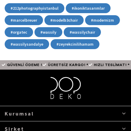
#212photographyistanbul
#ikoniktasarımlar
#marcelbreuer
#modelb3chair
#modernizm
#orgatec
#wassily
#wassilychair
#wassilysandalye
#zeyrekcinilihamam
GÜVENLİ ÖDEME !
ÜCRETSİZ KARGO! *
HIZLI TESLİMAT! *
Kurumsal
Şirket