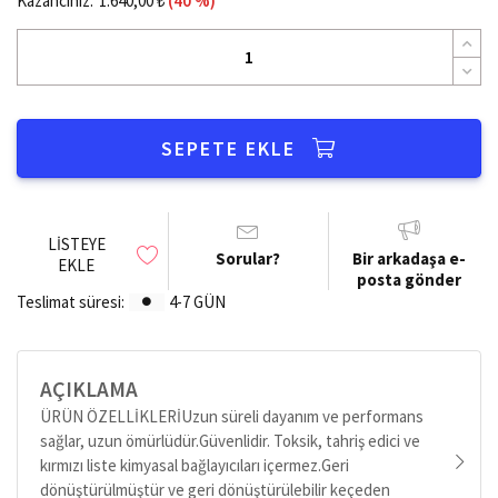
Kazancınız:
1.640,00 ₺
(40 %)
SEPETE EKLE
LISTEYE
Sorular?
Bir arkadaşa e-
EKLE
posta gönder
Teslimat süresi:
4-7 GÜN
AÇIKLAMA
ÜRÜN ÖZELLİKLERİUzun süreli dayanım ve performans
sağlar, uzun ömürlüdür.Güvenlidir. Toksik, tahriş edici ve
kırmızı liste kimyasal bağlayıcıları içermez.Geri
dönüştürülmüştür ve geri dönüştürülebilir keçeden