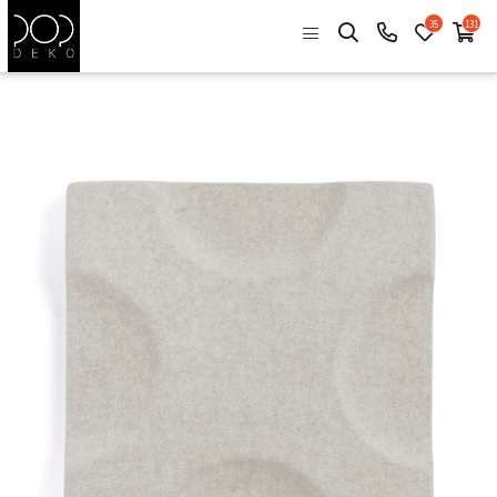
35
131