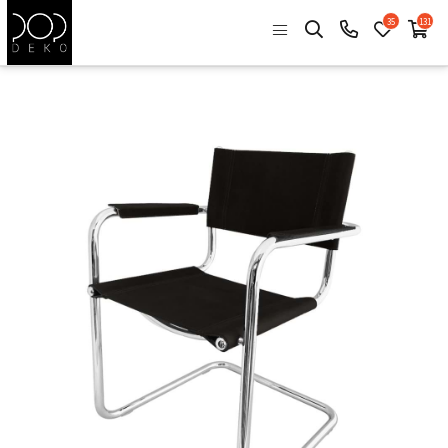
35
131