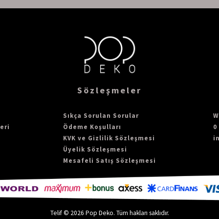
şük VOC / LEED v4 için uygun
(ISO-14184)
Sözleşmeler
°C/122°F ortamda )
Sıkça Sorulan Sorular
W
eri
Ödeme Koşulları
0
KVK ve Gizlilik Sözleşmesi
i
Üyelik Sözleşmesi
Mesafeli Satış Sözleşmesi
Telif © 2026 Pop Deko. Tüm hakları saklıdır.