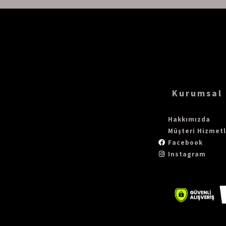
Ürün Ağırlığı :
1320 gr (+/- %5)
Akustik Ölçüm:
Sabin (m²) 250-4000Hz
Yangın Performansı:
B, S1, d0 (EN-13501)
Işık Haslığı:
6+ (ISO-105 B02)
MAS Certified Green - CDPH Standart Yöntem v1.2. Dü
99.9 % Antibakteriyel (ISO-20743) Formaldehit içermez 
Kurumsal
Nem Emme:
Ağırlıkça > 0.03 %
( 90% bağıl nemli ve 50
Isı Yalıtımı:
0,040 W/mK
Hakkımızda
Müşteri Hizmetl
Kablo Uzunluğu :
200 cm
Facebook
Kablo Seti :
Siyah / Beyaz renk
Instagram
IŞIK KAYNAĞI ÖZELLİKLERİ
Walt :
36 W