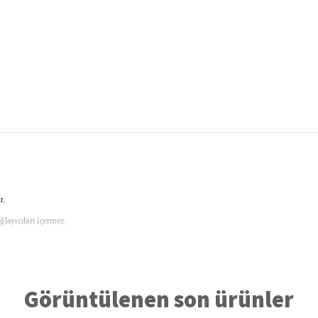
r.
ğlayıcıları içermez.
ilmiştir.
ilir.
Görüntülenen son ürünler
 renk seçenekleri için bilgi alabilirsiniz.