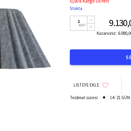
0,00 ₺ Kargo Ücreti
Stokta
9.130,
ADET
Kazancınız:
6.080,0
S
LISTEYE EKLE
Teslimat süresi:
14- 21 GÜN