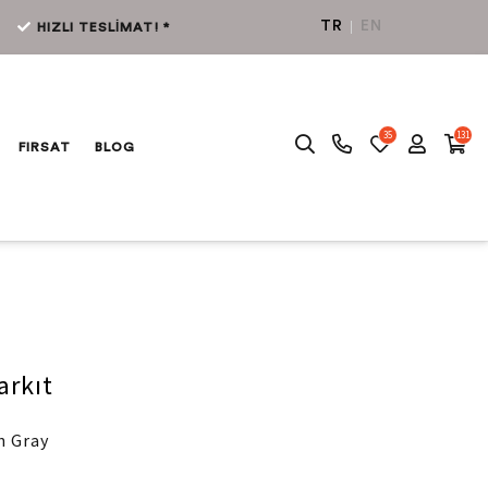
TR
EN
HIZLI TESLİMAT! *
35
131
FIRSAT
BLOG
arkıt
h Gray