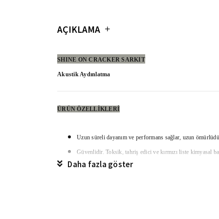
AÇIKLAMA
SHINE ON CRACKER SARKIT
Akustik Aydınlatma
ÜRÜN ÖZELLİKLERİ
Uzun süreli dayanım ve performans sağlar, uzun ömürlüdü
Güvenlidir. Toksik, tahriş edici ve kırmızı liste kimyasal
ba
Daha fazla göster
Geri dönüştürülmüştür ve geri dönüştürülebilir keçeden üret
Nemli bir bez veya elektrikli süpürge ile kolayca temizleneb
Sadece iç mekan kullanımı için uygundur.
Yedi Natural ve otuzüç Mandarin renk seçeneği vardır. Farklı