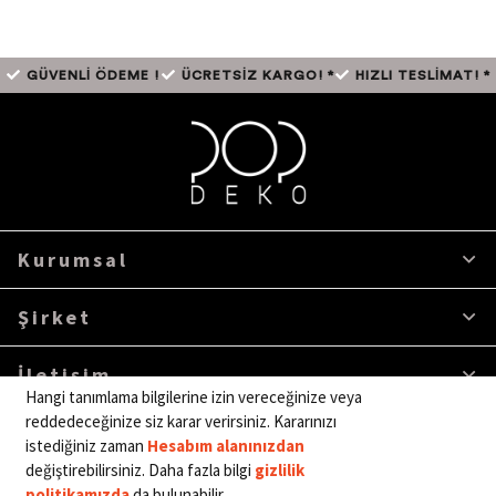
GÜVENLİ ÖDEME !
ÜCRETSİZ KARGO! *
HIZLI TESLİMAT! *
Kurumsal
Şirket
İletişim
Hangi tanımlama bilgilerine izin vereceğinize veya
reddedeceğinize siz karar verirsiniz. Kararınızı
istediğiniz zaman
Hesabım alanınızdan
değiştirebilirsiniz. Daha fazla bilgi
gizlilik
Telif © 2026 Pop Deko. Tüm hakları saklıdır.
politikamızda
da bulunabilir.