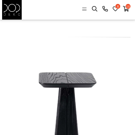
35
131